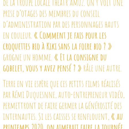
de la troupe locale Théâtr’Amuz. On y voit une
prise d’otages des membres du conseil
d’administration par des personnages hauts
en couleur.
« Comment je fais pour les
croquettes bio à Kiki
sans la foire bio ? »
grogne un homme.
« Et la consigne du
gobelet, vous y avez pensé ? »
râle une autre.
Terre en vie espère que ces petits films réalisés
par Rémi Duquesnne, auto-entrepreneur vidéo,
permettront de faire germer la générosité des
internautes. Si les caisses se renflouent,
« au
printemps 2020, on aimerait faire la journée