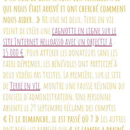
qui nous était arrivé et ont cherché comment
nous aider. »
Ni une ni deux, Terre en vie
vient de créer une
cagnotte en ligne sur le
site Internet helloasso avec un objectif à
15 000 €
. Pour attirer les donateurs sans les
faire déprimer, les bénévoles ont participé à
deux vidéos pas tristes. La première, sur le site
de
Terre en vie
, montre une fausse réunion du
conseil d’administration. Une personne
absente le 29 septembre réclame des comptes
« Et le dimanche, il est passé où ? »
Les autres
ont beau lui rappeler que
« le samedi a drainé