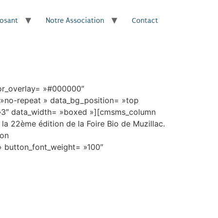
posant
Notre Association
Contact
or_overlay= »#000000″
 »no-repeat » data_bg_position= »top
= »3″ data_width= »boxed »][cmsms_column
a 22ème édition de la Foire Bio de Muzillac.
ton
 » button_font_weight= »100″