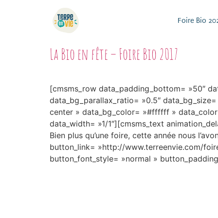
Foire Bio 20
La Bio en fête – Foire Bio 2017
[cmsms_row data_padding_bottom= »50″ data
data_bg_parallax_ratio= »0.5″ data_bg_size
center » data_bg_color= »#ffffff » data_col
data_width= »1/1″][cmsms_text animation_dela
Bien plus qu’une foire, cette année nous l’av
button_link= »http://www.terreenvie.com/foir
button_font_style= »normal » button_paddin