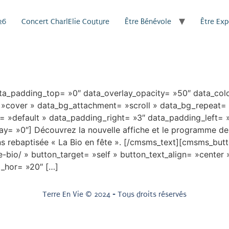
26
Concert CharlElie Couture
Être Bénévole
Être Ex
_padding_top= »0″ data_overlay_opacity= »50″ data_col
= »cover » data_bg_attachment= »scroll » data_bg_repeat=
or= »default » data_padding_right= »3″ data_padding_left
y= »0″] Découvrez la nouvelle affiche et le programme de l
ons rebaptisée « La Bio en fête ». [/cmsms_text][cmsms_but
e-bio/ » button_target= »self » button_text_align= »center
g_hor= »20″ […]
Terre En Vie © 2024 - Tous droits réservés