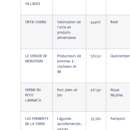
VILLAGES
ORTIE CHERIE
Valorisation de
44400
Rezé
l’ortie en
produits
alimentaires
LE VERGER DE
Producteurs de
56230
Questember
MONVOISIN
pommes à
couteaux en
AB
FERME DU
Porc plein air
56190
Noyal
PETIT
bio
Muzillac
LANNAC’H
LES FERMENTS
Légumes
35380
Paimpont
DE LA TERRE
lactofermentés,
sauces,