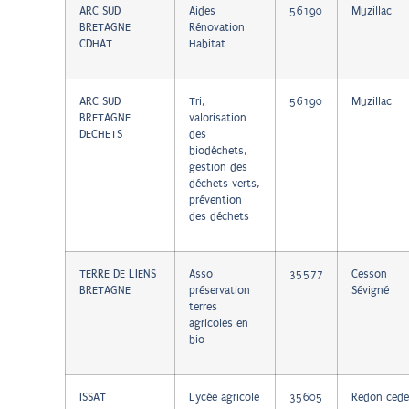
ARC SUD
Aides
56190
Muzillac
BRETAGNE
Rénovation
CDHAT
Habitat
ARC SUD
Tri,
56190
Muzillac
BRETAGNE
valorisation
DECHETS
des
biodéchets,
gestion des
déchets verts,
prévention
des déchets
TERRE DE LIENS
Asso
35577
Cesson
BRETAGNE
préservation
Sévigné
terres
agricoles en
bio
ISSAT
Lycée agricole
35605
Redon cede