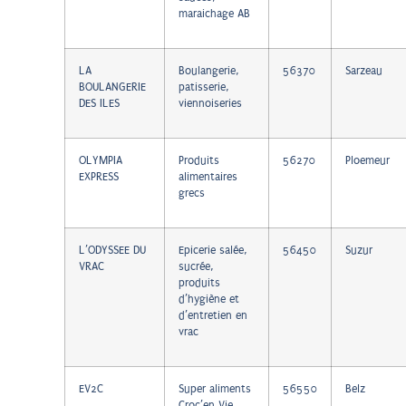
maraichage AB
LA
Boulangerie,
56370
Sarzeau
BOULANGERIE
patisserie,
DES ILES
viennoiseries
OLYMPIA
Produits
56270
Ploemeur
EXPRESS
alimentaires
grecs
L’ODYSSEE DU
Epicerie salée,
56450
Suzur
VRAC
sucrée,
produits
d’hygiène et
d’entretien en
vrac
EV2C
Super aliments
56550
Belz
Croc’en Vie,