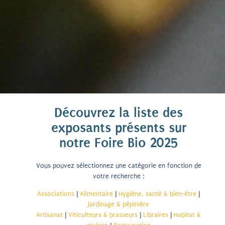
Découvrez la liste des
exposants présents sur
notre Foire Bio 2025
Vous pouvez sélectionnez une catégorie en fonction de
votre recherche :
Associations
|
Alimentaire
|
Hygiène, santé & bien-être
|
Jardinage & pépinière
Artisanat
|
Viticulteurs & brasseurs
|
Libraires
|
Habitat &