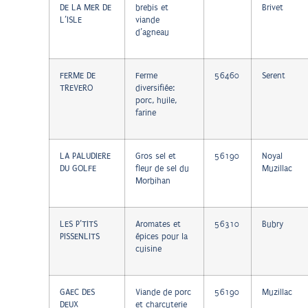
DE LA MER DE
brebis et
Brivet
L’ISLE
viande
d’agneau
FERME DE
Ferme
56460
Serent
TREVERO
diversifiée:
porc, huile,
farine
LA PALUDIERE
Gros sel et
56190
Noyal
DU GOLFE
fleur de sel du
Muzillac
Morbihan
LES P’TITS
Aromates et
56310
Bubry
PISSENLITS
épices pour la
cuisine
GAEC DES
Viande de porc
56190
Muzillac
DEUX
et charcuterie