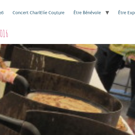
26
Concert CharlElie Couture
Être Bénévole
Être Ex
2016